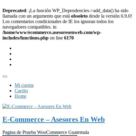
Deprecated
: ¡La función WP_Dependencies->add_data() ha sido
llamada con un argumento que está
obsoleto
desde la versión 6.9.0!
Los comentarios condicionales de IE los ignoran todos los
navegadores compatibles. in
/home/www/ecommerce.asesoresenweb.com/wp-
includes/functions.php
on line
6170
Saltar
facebook
al
twitter
contenido
google
instagram
Menú
de
Mi cuenta
la
Carrito
barra
Home
superior
E-Commerce – Asesores En Web
Pagina de Prueba WooCommerce Guatemala