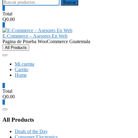
Buscar
Buscar
por:
0
Total
Q0.00
0
E-Commerce – Asesores En Web
Pagina de Prueba WooCommerce Guatemala
All Products
Mi cuenta
Carrito
Home
0
Total
Q0.00
0
Menú
del
All Products
catálogo
Deals of the Day
Consumer Electronics